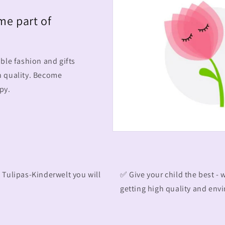
me part of
able fashion and gifts
h quality. Become
py.
t Tulipas-Kinderwelt you will
✅ Give your child the best - 
getting high quality and env