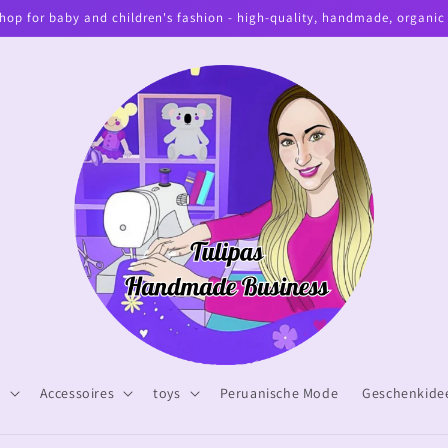
hop for baby and children's fashion - high-quality, handmade, organic
n
Accessoires
toys
Peruanische Mode
Geschenkide