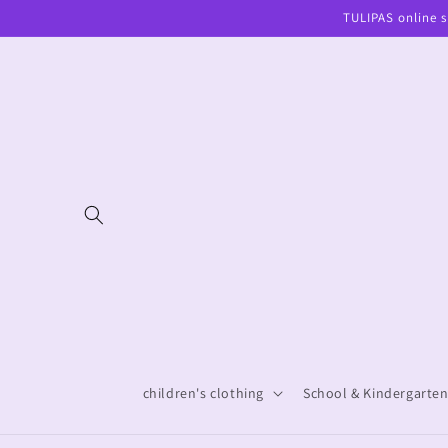
Skip to
TULIPAS online s
content
children's clothing
School & Kindergarte