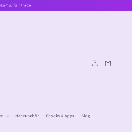
 &amp; fair trade
Log
Cart
in
en
Nähzubehör
Ebooks & Apps
Blog