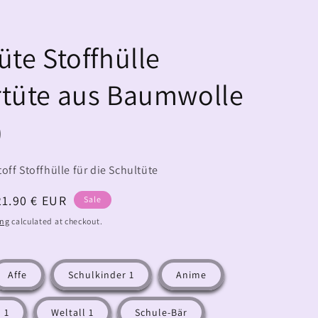
üte Stoffhülle
rtüte aus Baumwolle
)
off Stoffhülle für die Schultüte
Sale
21.90 € EUR
Sale
price
ing
calculated at checkout.
Affe
Schulkinder 1
Anime
 1
Weltall 1
Schule-Bär