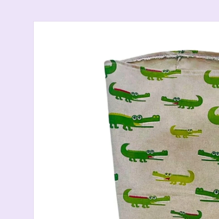
Skip to
product
information