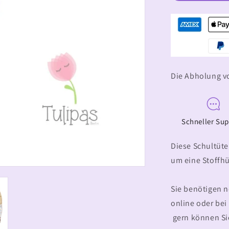
Zuckertüte
aus
Baumwolle
(70cm)
Die Abholung vo
Schneller Su
Diese Schultüte 
um eine Stoffhü
Sie benötigen 
online oder be
gern können Sie