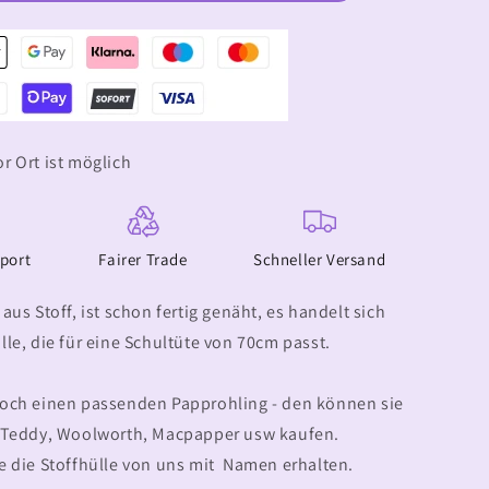
Zuckertüte
aus
Baumwolle
(70cm)
r Ort ist möglich
pport
Fairer Trade
Schneller Versand
aus Stoff, ist schon fertig genäht, es handelt sich
lle, die für eine Schultüte von 70cm passt.
noch einen passenden Papprohling - den können sie
i Teddy, Woolworth, Macpapper usw kaufen.
 die Stoffhülle von uns mit Namen erhalten.